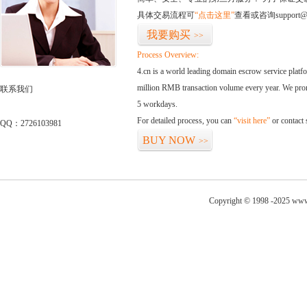
具体交易流程可
“点击这里”
查看或咨询support@
我要购买
>>
Process Overview:
4.cn is a world leading domain escrow service plat
million RMB transaction volume every year. We promi
联系我们
5 workdays.
For detailed process, you can
“visit here”
or contact
QQ：2726103981
BUY NOW
>>
Copyright © 1998 -2025 www.