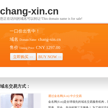
chang-xin.cn
您正在访问的域名可以转让!This domain name is for sale!
一口价出售中！
域名
chang-xin.cn
Domain Name:
售价
CNY 1297.00
Listing Price:
立即购买
BUY NOW
>>
>>
域名交易方式：
通过金名网(4.cn) 中介交易
金名网(4.cn)是全球领先的域名交易服务机
简单、安全、专业的第三方服务！ 为了保证交